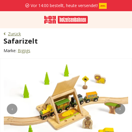
Vor 14:00 bestellt, heute versendet!
Zurück
Safarizelt
Marke:
Bigjigs
‹
›