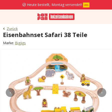
Heute bestellt, Montag versendet!
Zurück
Eisenbahnset Safari 38 Teile
Marke:
Bigjigs
‹
›