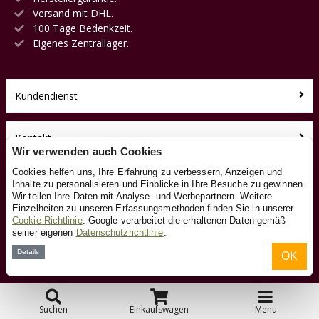
Versand mit DHL.
100 Tage Bedenkzeit.
Eigenes Zentrallager.
Kundendienst
Kontakt
Wir verwenden auch Cookies
Cookies helfen uns, Ihre Erfahrung zu verbessern, Anzeigen und
Über uns
Inhalte zu personalisieren und Einblicke in Ihre Besuche zu gewinnen.
Wir teilen Ihre Daten mit Analyse- und Werbepartnern. Weitere
Einzelheiten zu unseren Erfassungsmethoden finden Sie in unserer
Toyfan BV
Cookie-Richtlinie
. Google verarbeitet die erhaltenen Daten gemäß
HolzeisenbahnXL.de
seiner eigenen
Datenschutzrichtlinie
.
Klosterstiege 50
Details
OK
48599 Gronau
Tel.: 0031-541-228002
Facebook
Instagram
Suchen
Einkaufswagen
Menu