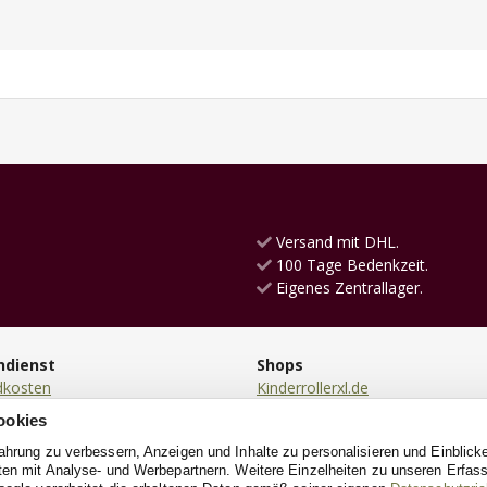
Versand mit DHL.
100 Tage Bedenkzeit.
Eigenes Zentrallager.
ndienst
Shops
dkosten
Kinderrollerxl.de
ng
Laufradxl.de
ookies
en
RutschautoXL.de
fahrung zu verbessern, Anzeigen und Inhalte zu personalisieren und Einblick
ung
SchaukelpferdXL.de
aten mit Analyse- und Werbepartnern. Weitere Einzelheiten zu unseren Erfa
ndung
KinderkücheXL.de