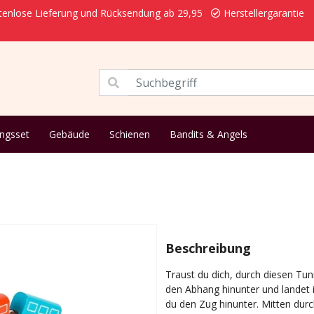
enlose Lieferung und Rücksendung ab 29,95
Herstellergarantie
ungsset
Gebäude
Schienen
Bandits & Angels
Beschreibung
Traust du dich, durch diesen Tunn
den Abhang hinunter und landet
du den Zug hinunter. Mitten dur