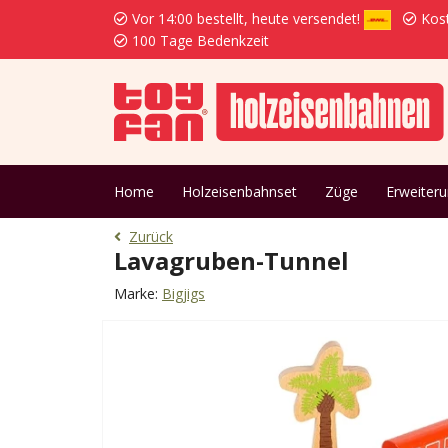
Vor 14:00 bestellt, heute versendet!
Kost
100 Tage Bedenkzeit
Home
Holzeisenbahnset
Züge
Erweiter
Zurück
Lavagruben-Tunnel
Marke:
Bigjigs