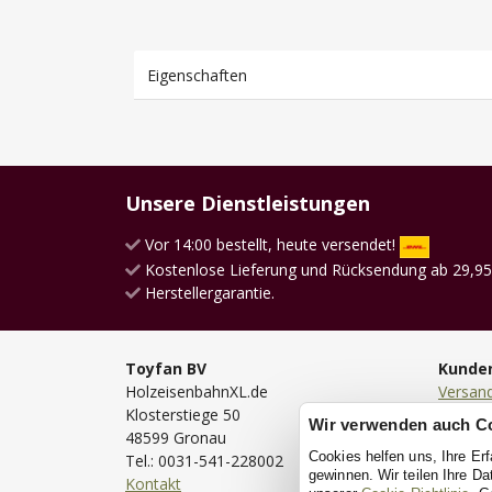
Eigenschaften
Unsere Dienstleistungen
Vor 14:00 bestellt, heute versendet!
Kostenlose Lieferung und Rücksendung ab 29,95
Herstellergarantie.
Toyfan BV
Kunde
HolzeisenbahnXL.de
Versan
Klosterstiege 50
Lieferu
Wir verwenden auch C
48599 Gronau
Bestell
Cookies helfen uns, Ihre Er
Tel.: 0031-541-228002
Bezahl
gewinnen. Wir teilen Ihre D
Kontakt
Rückse