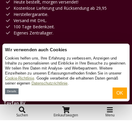
Heute bestellt, morgen versendet!
Kostenlose Lieferung und Rücksendung ab 29,95
Herstellergarantie.
Versand mit DHL.
100 Tage Bedenkzeit.
Eigenes Zentrallager.
Wir verwenden auch Cookies
Kundendienst
Cookies helfen uns, Ihre Erfahrung zu verbessern, Anzeigen und
Inhalte zu personalisieren und Einblicke in Ihre Besuche zu gewinnen.
Wir teilen Ihre Daten mit Analyse- und Werbepartnern. Weitere
Kontakt
Einzelheiten zu unseren Erfassungsmethoden finden Sie in unserer
Cookie-Richtlinie
. Google verarbeitet die erhaltenen Daten gemäß
seiner eigenen
Datenschutzrichtlinie
.
Über uns
Details
OK
Toyfan BV
HolzeisenbahnXL.de
Klosterstiege 50
Suchen
Einkaufswagen
Menu
48599 Gronau
Tel.: 0031-541-228002