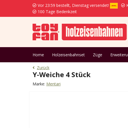
Vor 23:59 bestellt, Dienstag versendet!
K
100 Tage Bedenkzeit
Home
Holzeisenbahnset
Züge
Erweiter
Zurück
Y-Weiche 4 Stück
Marke:
Mentari