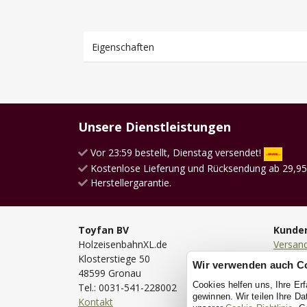
Eigenschaften
Unsere Dienstleistungen
Vor 23:59 bestellt, Dienstag versendet!
Kostenlose Lieferung und Rücksendung ab 29,95
Herstellergarantie.
Toyfan BV
Kunde
HolzeisenbahnXL.de
Versan
Klosterstiege 50
Lieferu
Wir verwenden auch C
48599 Gronau
Bestell
Cookies helfen uns, Ihre Er
Tel.: 0031-541-228002
Bezahl
gewinnen. Wir teilen Ihre D
Kontakt
Rückse