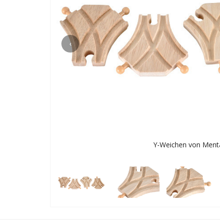
‹
Y-Weichen von Menta