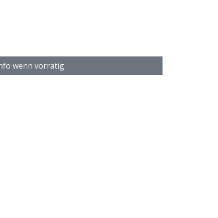
nfo wenn vorrätig
Ergänzung zur Eisenbahn