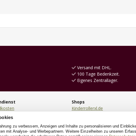
Versand mit DHL.
100 Tage Bedenkzeit.
Eigenes Zentrallager.
ndienst
Shops
dkosten
Kinderrollerxl.de
ng
Laufradxl.de
ookies
en
RutschautoXL.de
fahrung zu verbessern, Anzeigen und Inhalte zu personalisieren und Einblick
ung
SchaukelpferdXL.de
aten mit Analyse- und Werbepartnern. Weitere Einzelheiten zu unseren Erfa
ndung
KinderkücheXL.de