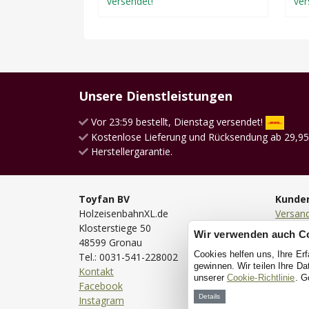
versendet!
ver
Unsere Dienstleistungen
Vor 23:59 bestellt, Dienstag versendet!
Kostenlose Lieferung und Rücksendung ab 29,95
Herstellergarantie.
Toyfan BV
Kunde
HolzeisenbahnXL.de
Versan
Klosterstiege 50
Lieferu
Wir verwenden auch C
48599 Gronau
Bestell
Cookies helfen uns, Ihre Er
Tel.: 0031-541-228002
Bezahl
gewinnen. Wir teilen Ihre D
Kontakt
Rückse
unserer
Cookie-Richtlinie
. G
Facebook
Garanti
Details
Instagram