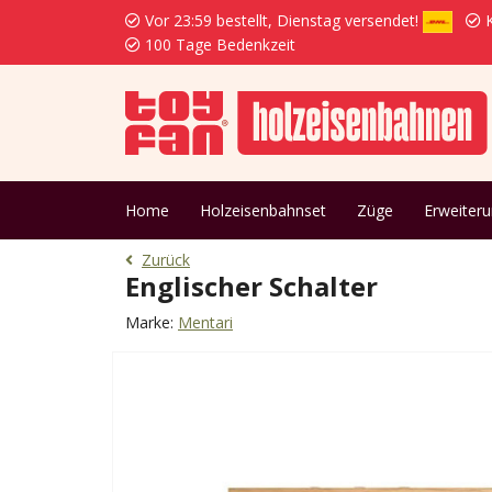
Vor 23:59 bestellt, Dienstag versendet!
K
100 Tage Bedenkzeit
Home
Holzeisenbahnset
Züge
Erweiter
Zurück
Englischer Schalter
Marke:
Mentari