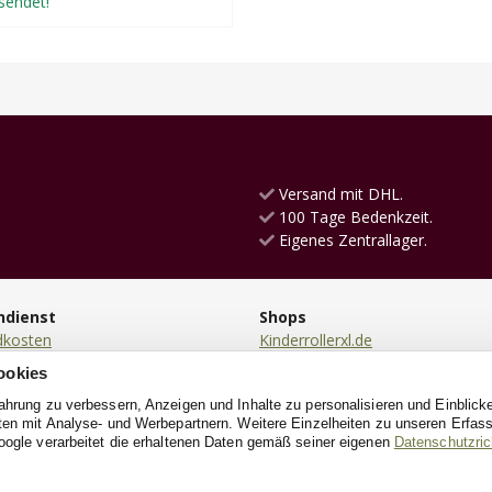
sendet!
Versand mit DHL.
100 Tage Bedenkzeit.
Eigenes Zentrallager.
ndienst
Shops
dkosten
Kinderrollerxl.de
ng
Laufradxl.de
ookies
en
RutschautoXL.de
fahrung zu verbessern, Anzeigen und Inhalte zu personalisieren und Einblick
ung
SchaukelpferdXL.de
aten mit Analyse- und Werbepartnern. Weitere Einzelheiten zu unseren Erfa
ndung
KinderkücheXL.de
oogle verarbeitet die erhaltenen Daten gemäß seiner eigenen
Datenschutzrich
e
DreiradXL.de
Puppenbett.de