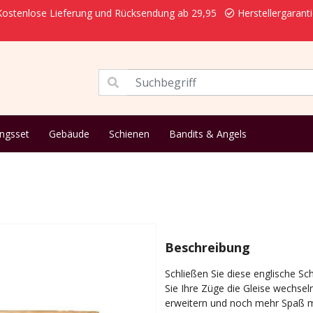
ostenlose Lieferung und Rücksendung ab 29,95
Herstellergarant
ungsset
Gebäude
Schienen
Bandits & Angels
Beschreibung
Schließen Sie diese englische Sc
Sie Ihre Züge die Gleise wechsel
erweitern und noch mehr Spaß mi