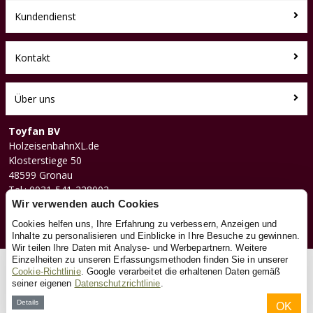
Kundendienst
Kontakt
Über uns
Toyfan BV
HolzeisenbahnXL.de
Klosterstiege 50
48599 Gronau
Tel.: 0031-541-228002
Facebook
Wir verwenden auch Cookies
Instagram
Cookies helfen uns, Ihre Erfahrung zu verbessern, Anzeigen und
Inhalte zu personalisieren und Einblicke in Ihre Besuche zu gewinnen.
Wir teilen Ihre Daten mit Analyse- und Werbepartnern. Weitere
Einzelheiten zu unseren Erfassungsmethoden finden Sie in unserer
© 2026 Toyfan BV
Cookie-Richtlinie
. Google verarbeitet die erhaltenen Daten gemäß
seiner eigenen
Datenschutzrichtlinie
.
Allgemeine Geschäftsbedingungen
Haftungsausschluss
Datenschutz
Cookies
Details
OK