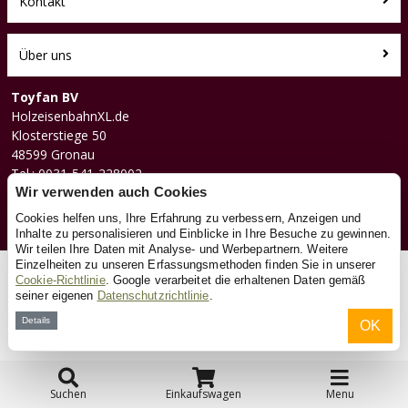
Kontakt
Über uns
Toyfan BV
HolzeisenbahnXL.de
Klosterstiege 50
48599 Gronau
Tel.: 0031-541-228002
Facebook
Wir verwenden auch Cookies
Instagram
Cookies helfen uns, Ihre Erfahrung zu verbessern, Anzeigen und
Inhalte zu personalisieren und Einblicke in Ihre Besuche zu gewinnen.
Wir teilen Ihre Daten mit Analyse- und Werbepartnern. Weitere
Einzelheiten zu unseren Erfassungsmethoden finden Sie in unserer
© 2026 Toyfan BV
Cookie-Richtlinie
. Google verarbeitet die erhaltenen Daten gemäß
seiner eigenen
Datenschutzrichtlinie
.
Allgemeine Geschäftsbedingungen
Haftungsausschluss
Datenschutz
Cookies
Details
OK
Suchen
Einkaufswagen
Menu