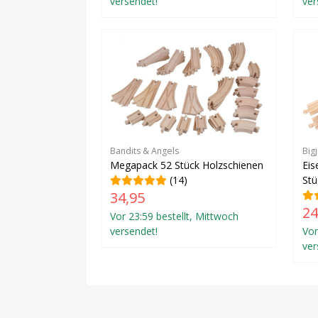
versendet!
ver
Bandits & Angels
Bigj
Megapack 52 Stück Holzschienen
Eis
(14)
Stü
34,95
24
Vor 23:59 bestellt, Mittwoch
versendet!
Vor
ver