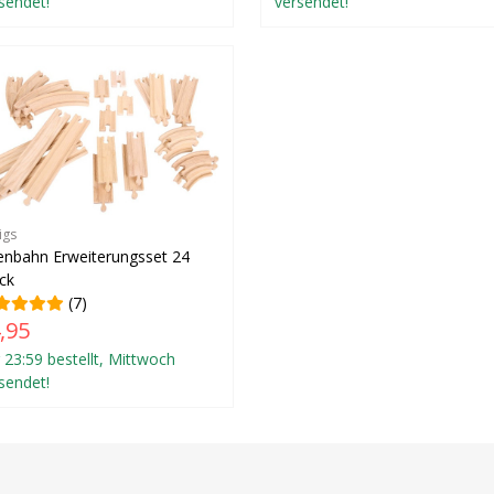
sendet!
versendet!
igs
enbahn Erweiterungsset 24
ck
(7)
,95
 23:59 bestellt, Mittwoch
sendet!