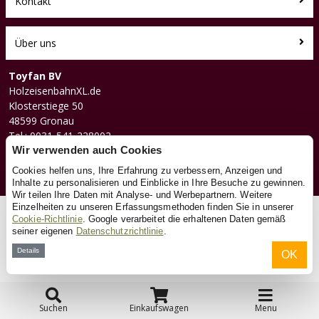
Kontakt
Über uns
Toyfan BV
HolzeisenbahnXL.de
Klosterstiege 50
48599 Gronau
Tel.: 0031-541-228002
Facebook
Wir verwenden auch Cookies
Instagram
Cookies helfen uns, Ihre Erfahrung zu verbessern, Anzeigen und
Inhalte zu personalisieren und Einblicke in Ihre Besuche zu gewinnen.
Wir teilen Ihre Daten mit Analyse- und Werbepartnern. Weitere
Einzelheiten zu unseren Erfassungsmethoden finden Sie in unserer
© 2026 Toyfan BV
Cookie-Richtlinie
. Google verarbeitet die erhaltenen Daten gemäß
seiner eigenen
Datenschutzrichtlinie
.
Allgemeine Geschäftsbedingungen
Haftungsausschluss
Datenschutz
Cookies
Details
OK
Suchen
Einkaufswagen
Menu