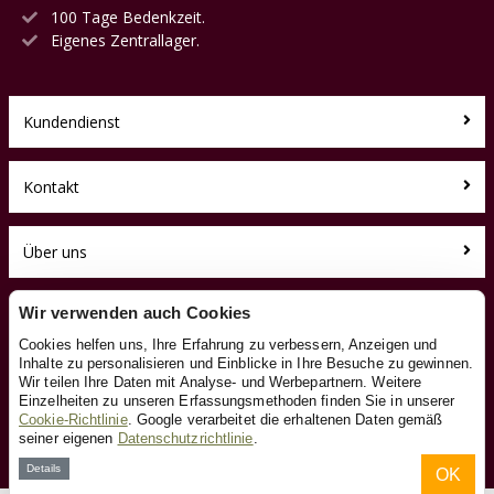
100 Tage Bedenkzeit.
Eigenes Zentrallager.
Kundendienst
Kontakt
Über uns
Toyfan BV
Wir verwenden auch Cookies
HolzeisenbahnXL.de
Cookies helfen uns, Ihre Erfahrung zu verbessern, Anzeigen und
Klosterstiege 50
Inhalte zu personalisieren und Einblicke in Ihre Besuche zu gewinnen.
48599 Gronau
Wir teilen Ihre Daten mit Analyse- und Werbepartnern. Weitere
Tel.: 0031-541-228002
Einzelheiten zu unseren Erfassungsmethoden finden Sie in unserer
Facebook
Cookie-Richtlinie
. Google verarbeitet die erhaltenen Daten gemäß
seiner eigenen
Datenschutzrichtlinie
.
Instagram
Details
OK