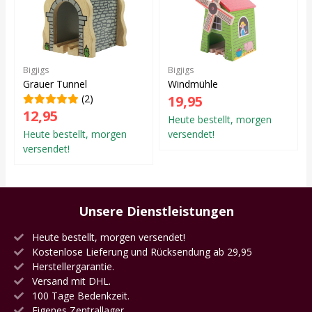
Bigjigs
Bigjigs
Grauer Tunnel
Windmühle
(2)
19,95
12,95
Heute bestellt, morgen
Heute bestellt, morgen
versendet!
versendet!
Unsere Dienstleistungen
Heute bestellt, morgen versendet!
Kostenlose Lieferung und Rücksendung ab 29,95
Herstellergarantie.
Versand mit DHL.
100 Tage Bedenkzeit.
Eigenes Zentrallager.