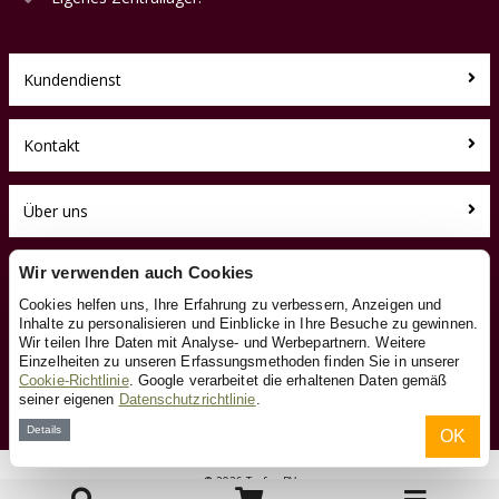
Kundendienst
Kontakt
Über uns
Toyfan BV
Wir verwenden auch Cookies
HolzeisenbahnXL.de
Cookies helfen uns, Ihre Erfahrung zu verbessern, Anzeigen und
Klosterstiege 50
Inhalte zu personalisieren und Einblicke in Ihre Besuche zu gewinnen.
48599 Gronau
Wir teilen Ihre Daten mit Analyse- und Werbepartnern. Weitere
Tel.: 0031-541-228002
Einzelheiten zu unseren Erfassungsmethoden finden Sie in unserer
Facebook
Cookie-Richtlinie
. Google verarbeitet die erhaltenen Daten gemäß
seiner eigenen
Datenschutzrichtlinie
.
Instagram
Details
OK
© 2026 Toyfan BV