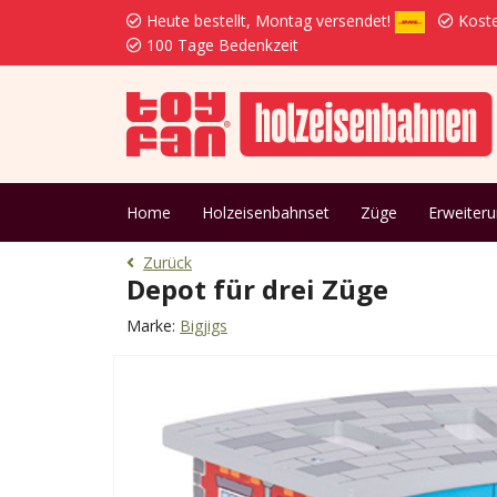
Heute bestellt, Montag versendet!
Koste
100 Tage Bedenkzeit
Home
Holzeisenbahnset
Züge
Erweiter
Zurück
Depot für drei Züge
Marke:
Bigjigs