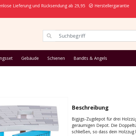
nlose Lieferung und Rücksendung ab 29,95
Herstellergarantie
ungsset
Gebäude
Schienen
Bandits & Angels
Beschreibung
Bigjigs-Zugdepot für drei Holzz
geräumigen Depot. Die Doppeltü
schließen, so dass dein Holzzug 