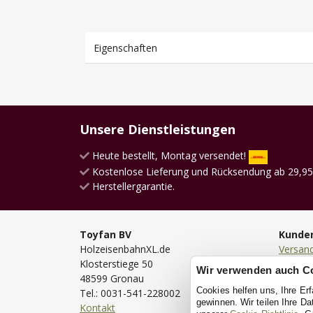
Eigenschaften
Unsere Dienstleistungen
Heute bestellt, Montag versendet!
Kostenlose Lieferung und Rücksendung ab 29,95
Herstellergarantie.
Toyfan BV
Kunde
HolzeisenbahnXL.de
Versan
Klosterstiege 50
Lieferu
Wir verwenden auch C
48599 Gronau
Bestell
Cookies helfen uns, Ihre Er
Tel.: 0031-541-228002
Bezahl
gewinnen. Wir teilen Ihre D
Kontakt
Rückse