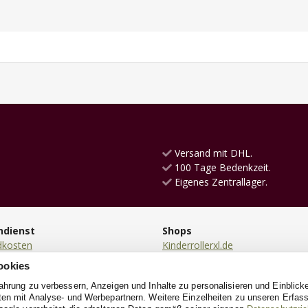
Versand mit DHL.
100 Tage Bedenkzeit.
Eigenes Zentrallager.
ndienst
Shops
dkosten
Kinderrollerxl.de
ng
Laufradxl.de
ookies
en
RutschautoXL.de
fahrung zu verbessern, Anzeigen und Inhalte zu personalisieren und Einblick
ung
SchaukelpferdXL.de
aten mit Analyse- und Werbepartnern. Weitere Einzelheiten zu unseren Erfa
ndung
KinderkücheXL.de