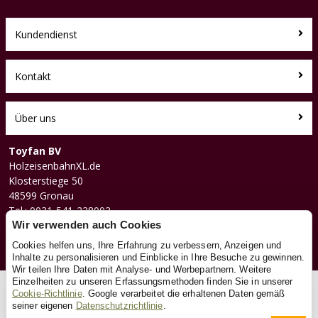
Kundendienst
Kontakt
Über uns
Toyfan BV
HolzeisenbahnXL.de
Klosterstiege 50
48599 Gronau
Tel.: 0031-541-228002
Facebook
Wir verwenden auch Cookies
Instagram
Cookies helfen uns, Ihre Erfahrung zu verbessern, Anzeigen und
Inhalte zu personalisieren und Einblicke in Ihre Besuche zu gewinnen.
Wir teilen Ihre Daten mit Analyse- und Werbepartnern. Weitere
Einzelheiten zu unseren Erfassungsmethoden finden Sie in unserer
© 2026 Toyfan BV
Cookie-Richtlinie
. Google verarbeitet die erhaltenen Daten gemäß
seiner eigenen
Datenschutzrichtlinie
.
Allgemeine Geschäftsbedingungen
Haftungsausschluss
Datenschutz
Cookies