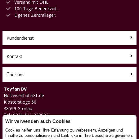
Versand mit DHL.
100 Tage Bedenkzeit.
Eigenes Zentrallager.
Kundendienst
Kontakt
Über uns
Toyfan BV
HolzeisenbahnXL.de
Klosterstiege 50
48599 Gronau
Tel.: 0031-541-228002
Facebook
Wir verwenden auch Cookies
Instagram
Cookies helfen uns, Ihre Erfahrung zu verbessern, Anzeigen und
Inhalte zu personalisieren und Einblicke in Ihre Besuche zu gewinnen.